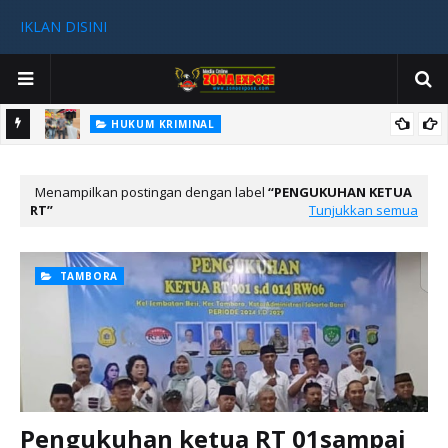
IKLAN DISINI
HUKUM KRIMINAL
n
Penyidikan Kasus Pengeroyokan di Tambora Sudah Tahap Akhir
Menampilkan postingan dengan label
PENGUKUHAN KETUA
RT
Tunjukkan semua
TAMBORA
Pengukuhan ketua RT 01sampai